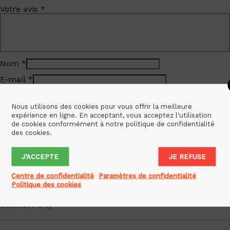
Votre avis
*
Nom
*
E-mail
*
Enregistrer mon nom, mon e-mail et mon site dans le
Nous utilisons des cookies pour vous offrir la meilleure
navigateur pour mon prochain commentaire.
expérience en ligne. En acceptant, vous acceptez l'utilisation
de cookies conformément à notre politique de confidentialité
des cookies.
J’ACCEPTE
JE REFUSE
Categories
Centre de confidentialité
Paramètres de confidentialité
City Breaks
Politique des cookies
Cocktail Party