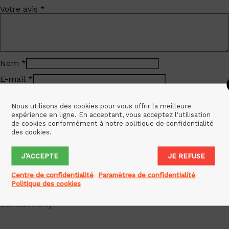
Votre avis
*
Nom
*
E-mail
*
Enregistrer mon nom, mon e-mail et mon site dans le
Nous utilisons des cookies pour vous offrir la meilleure
navigateur pour mon prochain commentaire.
expérience en ligne. En acceptant, vous acceptez l'utilisation
de cookies conformément à notre politique de confidentialité
des cookies.
J’ACCEPTE
JE REFUSE
Categories
Centre de confidentialité
Paramètres de confidentialité
City Breaks
Politique des cookies
Cocktail Party