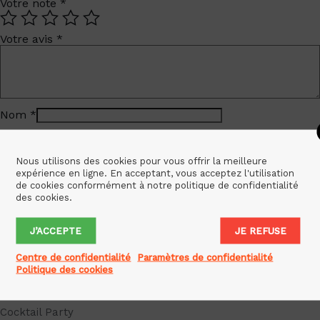
Votre note
*
Votre avis
*
Nom
*
E-mail
*
Nous utilisons des cookies pour vous offrir la meilleure
Enregistrer mon nom, mon e-mail et mon site dans le
expérience en ligne. En acceptant, vous acceptez l'utilisation
navigateur pour mon prochain commentaire.
de cookies conformément à notre politique de confidentialité
des cookies.
J’ACCEPTE
JE REFUSE
Categories
Centre de confidentialité
Paramètres de confidentialité
Politique des cookies
City Breaks
Cocktail Party