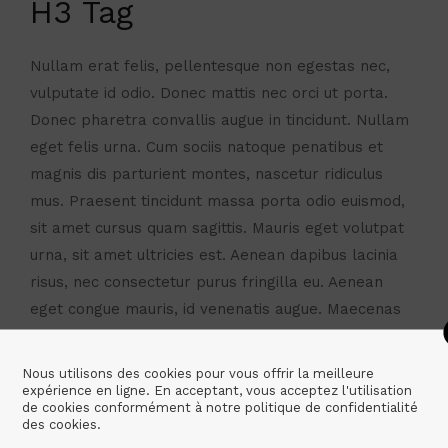
H3 Tag
Nullam erat felis, pellentesque non egestas nec,
vulputate id odio. Donec mattis nec orci ut porta.
Donec pharetra convallis augue in tincidunt. Nullam
eget felis urna. Cum sociis natoque penatibus et
magnis dis parturient montes, nascetur ridiculus
mus. Praesent tincidunt massa porta odio euismod,
sit amet cursus quam sagittis. Mauris eget volutpat
urna, sit amet ultricies est. Aenean dapibus lacinia
risus, nec consectetur purus fringilla eu. Aenean
eget congue mauris, id venenatis augue. Maecenas
vulputate maximus vehicula.
Nous utilisons des cookies pour vous offrir la meilleure
H4 Tag
expérience en ligne. En acceptant, vous acceptez l'utilisation
de cookies conformément à notre politique de confidentialité
des cookies.
Nullam erat felis, pellentesque non egestas nec,